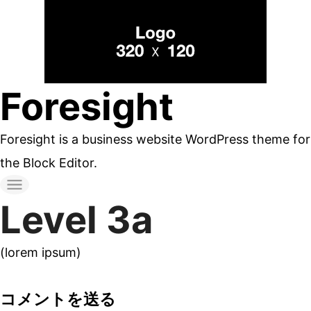
コ
ン
テ
ン
Foresight
ツ
へ
Foresight is a business website WordPress theme for
ス
the Block Editor.
キ
ッ
Level 3a
プ
す
(lorem ipsum)
る
コメントを送る