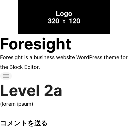
コ
ン
テ
ン
Foresight
ツ
へ
Foresight is a business website WordPress theme for
ス
the Block Editor.
キ
ッ
Level 2a
プ
す
(lorem ipsum)
る
コメントを送る