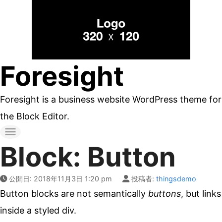
コ
ン
テ
ン
Foresight
ツ
へ
Foresight is a business website WordPress theme for
ス
the Block Editor.
キ
ッ
Block: Button
プ
す
公開日:
2018年11月3日 1:20 pm
投稿者:
thingsdemo
る
Button blocks are not semantically
buttons
, but links
inside a styled div.