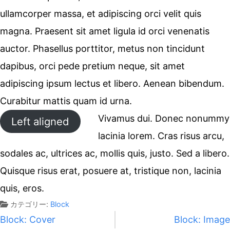
ullamcorper massa, et adipiscing orci velit quis
magna. Praesent sit amet ligula id orci venenatis
auctor. Phasellus porttitor, metus non tincidunt
dapibus, orci pede pretium neque, sit amet
adipiscing ipsum lectus et libero. Aenean bibendum.
Curabitur mattis quam id urna.
Vivamus dui. Donec nonummy
Left aligned
lacinia lorem. Cras risus arcu,
sodales ac, ultrices ac, mollis quis, justo. Sed a libero.
Quisque risus erat, posuere at, tristique non, lacinia
quis, eros.
カテゴリー:
Block
投
Block: Cover
Block: Image