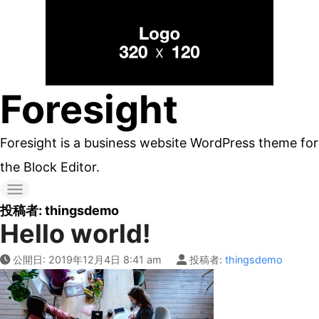
コ
ン
テ
ン
Foresight
ツ
へ
Foresight is a business website WordPress theme for
ス
the Block Editor.
キ
ッ
投稿者:
thingsdemo
Hello world!
プ
す
公開日:
2019年12月4日 8:41 am
投稿者:
thingsdemo
る