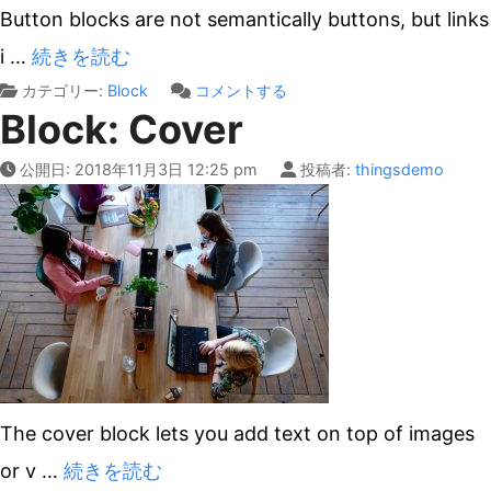
Button blocks are not semantically buttons, but links
i
…
続きを読む
on
カテゴリー:
Block
コメントする
Block: Cover
Block:
Button
公開日:
2018年11月3日 12:25 pm
投稿者:
thingsdemo
The cover block lets you add text on top of images
or v
…
続きを読む