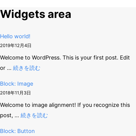
稿
Widgets area
ナ
ビ
Hello world!
ゲ
2019年12月4日
Welcome to WordPress. This is your first post. Edit
ー
or
…
続きを読む
シ
Block: Image
ョ
2018年11月3日
ン
Welcome to image alignment! If you recognize this
post,
…
続きを読む
Block: Button