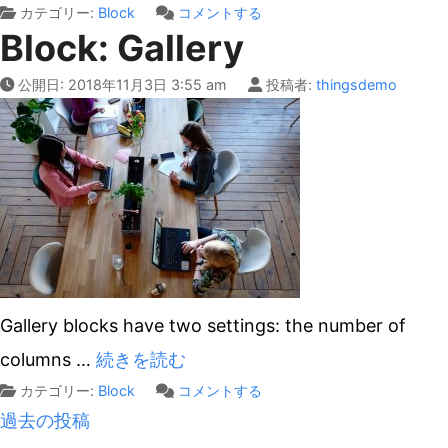
on
カテゴリー:
Block
コメントする
Block: Gallery
Block:
Cover
公開日:
2018年11月3日 3:55 am
投稿者:
thingsdemo
Gallery blocks have two settings: the number of
columns
…
続きを読む
on
カテゴリー:
Block
コメントする
投
Block:
過去の投稿
Gallery