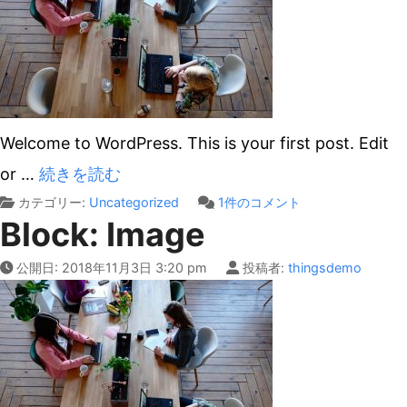
Welcome to WordPress. This is your first post. Edit
or
…
続きを読む
Hello
カテゴリー:
Uncategorized
1件のコメント
Block: Image
world!
へ
公開日:
2018年11月3日 3:20 pm
投稿者:
thingsdemo
の