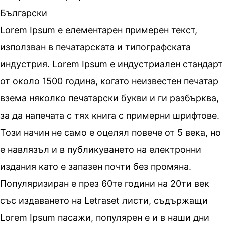
Български
Lorem Ipsum е елементарен примерен текст,
използван в печатарската и типографската
индустрия. Lorem Ipsum е индустриален стандарт
от около 1500 година, когато неизвестен печатар
взема няколко печатарски букви и ги разбърква,
за да напечата с тях книга с примерни шрифтове.
Този начин не само е оцелял повече от 5 века, но
е навлязъл и в публикуването на електронни
издания като е запазен почти без промяна.
Популяризиран е през 60те години на 20ти век
със издаването на Letraset листи, съдържащи
Lorem Ipsum пасажи, популярен е и в наши дни