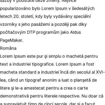
sazby v podstatě beze změny. Nejvíce
popularizováno bylo Lorem Ipsum v šedesátých
letech 20. století, kdy byly vydávány speciální
vzorníky s jeho pasážemi a později pak díky
počítačovým DTP programům jako Aldus
PageMaker.
Româna
Lorem Ipsum este pur şi simplu o machetă pentru
text a industriei tipografice. Lorem Ipsum a fost
macheta standard a industriei încă din secolul al XVI-
lea, când un tipograf anonim a luat o planşetă de
litere şi le-a amestecat pentru a crea o carte
demonstrativă pentru literele respective. Nu doar că
a supravieţuit timp de cinci secole, dar şi a facut