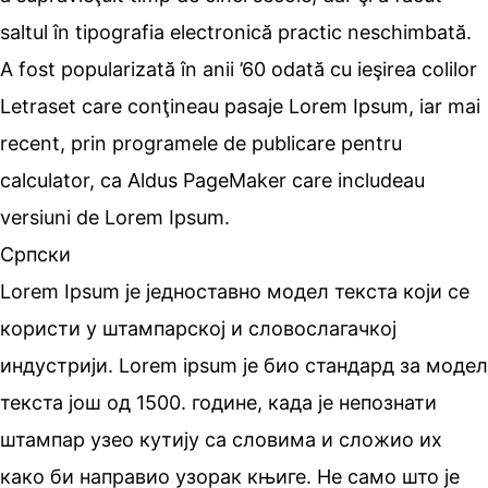
saltul în tipografia electronică practic neschimbată.
A fost popularizată în anii ’60 odată cu ieşirea colilor
Letraset care conţineau pasaje Lorem Ipsum, iar mai
recent, prin programele de publicare pentru
calculator, ca Aldus PageMaker care includeau
versiuni de Lorem Ipsum.
Српски
Lorem Ipsum је једноставно модел текста који се
користи у штампарској и словослагачкој
индустрији. Lorem ipsum је био стандард за модел
текста још од 1500. године, када је непознати
штампар узео кутију са словима и сложио их
како би направио узорак књиге. Не само што је