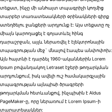
տեքստ, ինչը մի անհայտ տպագրիչի կողմից
տարբեր տառատեսակների օրինակների գիրք
ստեղծելու ջանքերի արդյունք է: Այս տեքստը ոչ
միայն կարողացել է գոյատևել հինգ
դարաշրջան, այլև ներառվել է էլեկտրոնային
տպագրության մեջ` մնալով էապես անփոփոխ:
Այն հայտնի է դարձել 1960-ականներին Lorem
Ipsum բովանդակող Letraset էջերի թողարկման
արդյունքում, իսկ ավելի ուշ համակարգչային
տպագրության այնպիսի ծրագրերի
թողարկման հետևանքով, ինչպիսին է Aldus
PageMaker-ը, որը ներառում է Lorem Ipsum-ի
տարատեսակներ: