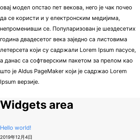
овај модел опстао пет векова, него је чак почео
да се користи и у електронским медијима,
непроменивши се. Популаризован је шездесетих
година двадесетог века заједно са листовима
летерсета који су садржали Lorem Ipsum пасусе,
а данас са софтверским пакетом за прелом као
што је Aldus PageMaker који је садржао Lorem
Ipsum верзије.
Widgets area
Hello world!
2019年12月4日