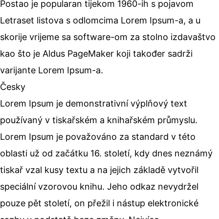
Postao je popularan tijekom 1960-ih s pojavom
Letraset listova s odlomcima Lorem Ipsum-a, a u
skorije vrijeme sa software-om za stolno izdavaštvo
kao što je Aldus PageMaker koji također sadrži
varijante Lorem Ipsum-a.
Česky
Lorem Ipsum je demonstrativní výplňový text
používaný v tiskařském a knihařském průmyslu.
Lorem Ipsum je považováno za standard v této
oblasti už od začátku 16. století, kdy dnes neznámý
tiskař vzal kusy textu a na jejich základě vytvořil
speciální vzorovou knihu. Jeho odkaz nevydržel
pouze pět století, on přežil i nástup elektronické