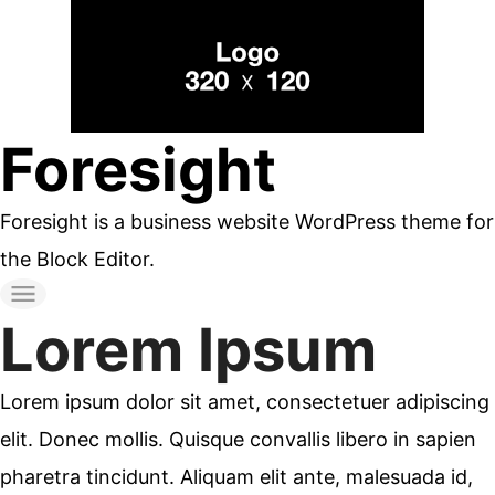
コ
ン
テ
ン
Foresight
ツ
へ
Foresight is a business website WordPress theme for
ス
the Block Editor.
キ
ッ
Lorem Ipsum
プ
す
Lorem ipsum dolor sit amet, consectetuer adipiscing
る
elit. Donec mollis. Quisque convallis libero in sapien
pharetra tincidunt. Aliquam elit ante, malesuada id,