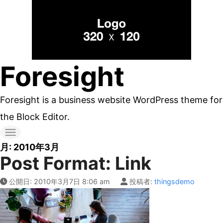
コ
ン
テ
ン
Foresight
ツ
へ
Foresight is a business website WordPress theme for
ス
the Block Editor.
キ
ッ
月:
2010年3月
Post Format: Link
プ
す
公開日:
2010年3月7日 8:06 am
投稿者:
thingsdemo
る