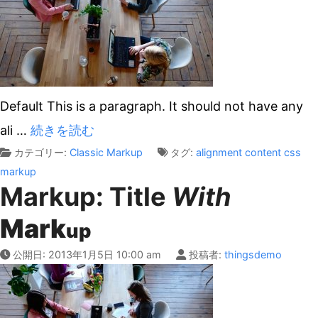
Default This is a paragraph. It should not have any
ali
…
続きを読む
カテゴリー:
Classic
Markup
タグ:
alignment
content
css
markup
Markup: Title
With
Mark
up
公開日:
2013年1月5日 10:00 am
投稿者:
thingsdemo