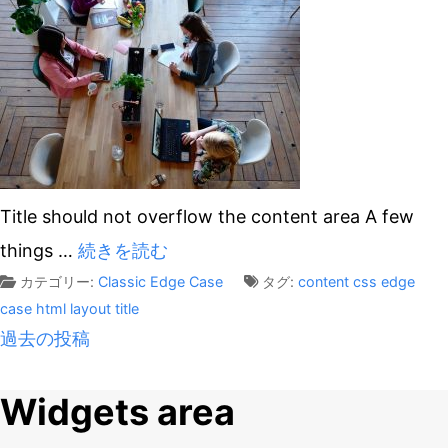
Title should not overflow the content area A few
things
…
続きを読む
カテゴリー:
Classic
Edge Case
タグ:
content
css
edge
case
html
layout
title
投
過去の投稿
稿
Widgets area
ナ