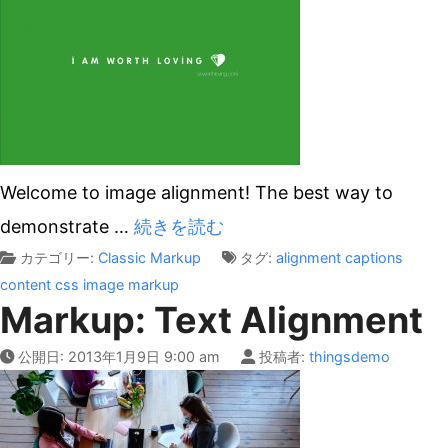
Welcome to image alignment! The best way to
demonstrate
…
続きを読む
カテゴリー:
Classic
Markup
タグ:
alignment
captions
content
css
image
markup
Markup: Text Alignment
公開日:
2013年1月9日 9:00 am
投稿者:
thingsdemo