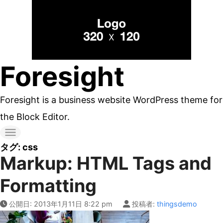
コ
ン
テ
ン
Foresight
ツ
へ
Foresight is a business website WordPress theme for
ス
the Block Editor.
キ
ッ
タグ:
css
Markup: HTML Tags and
プ
す
Formatting
る
公開日:
2013年1月11日 8:22 pm
投稿者:
thingsdemo