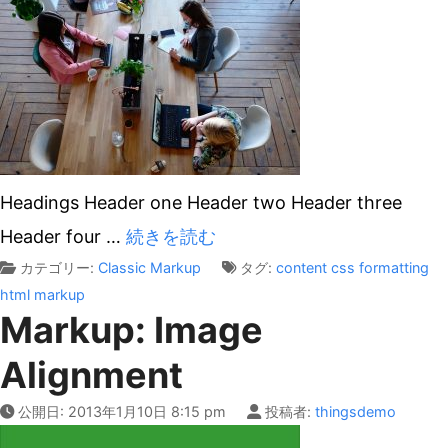
Headings Header one Header two Header three
Header four
…
続きを読む
カテゴリー:
Classic
Markup
タグ:
content
css
formatting
html
markup
Markup: Image
Alignment
公開日:
2013年1月10日 8:15 pm
投稿者:
thingsdemo