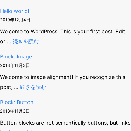
ビ
Hello world!
ゲ
2019年12月4日
Welcome to WordPress. This is your first post. Edit
ー
or
…
続きを読む
シ
Block: Image
ョ
2018年11月3日
ン
Welcome to image alignment! If you recognize this
post,
…
続きを読む
Block: Button
2018年11月3日
Button blocks are not semantically buttons, but links