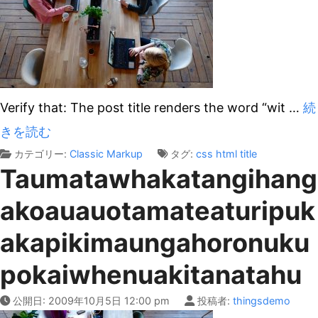
Verify that: The post title renders the word “wit
…
続
きを読む
カテゴリー:
Classic
Markup
タグ:
css
html
title
Taumatawhakatangihang
akoauauotamateaturipuk
akapikimaungahoronuku
pokaiwhenuakitanatahu
公開日:
2009年10月5日 12:00 pm
投稿者:
thingsdemo