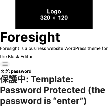
コ
ン
テ
ン
Foresight
ツ
へ
Foresight is a business website WordPress theme for
ス
the Block Editor.
キ
ッ
タグ:
password
保護中: Template:
プ
す
Password Protected (the
る
password is “enter”)