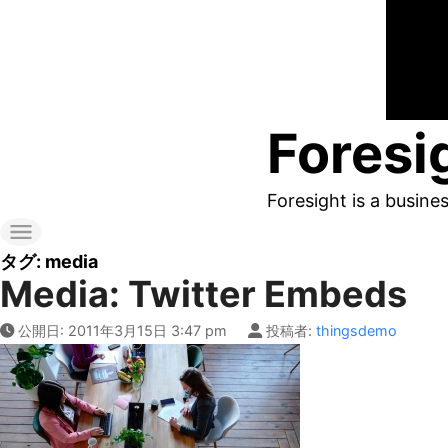
コ
ン
テ
ン
Foresi
ツ
へ
Foresight is a busine
ス
キ
タグ:
media
Media: Twitter Embeds
ッ
プ
公開日:
2011年3月15日 3:47 pm
投稿者:
thingsdemo
す
る