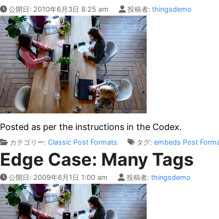
公開日:
2010年6月3日 8:25 am
投稿者:
thingsdemo
Posted as per the instructions in the Codex.
カテゴリー:
Classic
Post Formats
タグ:
embeds
Post Form
Edge Case: Many Tags
公開日:
2009年6月1日 1:00 am
投稿者:
thingsdemo