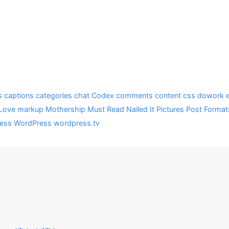
s
captions
categories
chat
Codex
comments
content
css
dowork
Love
markup
Mothership
Must Read
Nailed It
Pictures
Post Format
ress
WordPress
wordpress.tv