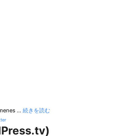
n
lock
ategory:
mbeds
somenes
…
続きを読む
tter
Press.tv)