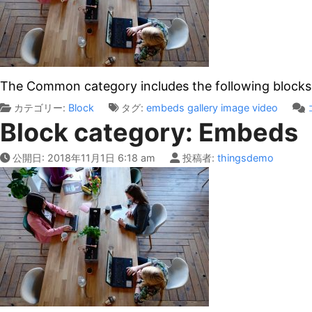
The Common category includes the following blocks
カテゴリー:
Block
タグ:
embeds
gallery
image
video
Block category: Embeds
公開日:
2018年11月1日 6:18 am
投稿者:
thingsdemo