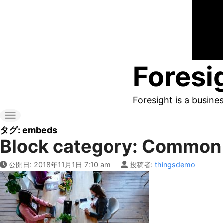
コ
ン
テ
ン
Foresi
ツ
へ
Foresight is a busine
ス
キ
タグ:
embeds
Block category: Common
ッ
プ
公開日:
2018年11月1日 7:10 am
投稿者:
thingsdemo
す
る