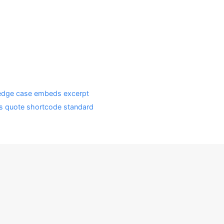
edge case
embeds
excerpt
s
quote
shortcode
standard