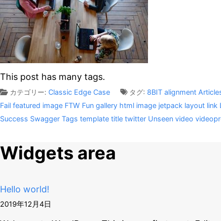
This post has many tags.
カテゴリー:
Classic
Edge Case
タグ:
8BIT
alignment
Article
Fail
featured image
FTW
Fun
gallery
html
image
jetpack
layout
link
Success
Swagger
Tags
template
title
twitter
Unseen
video
videop
Widgets area
Hello world!
2019年12月4日