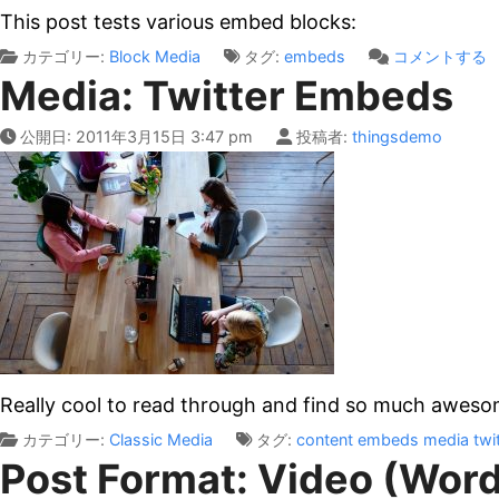
This post tests various embed blocks:
o
カテゴリー:
Block
Media
タグ:
embeds
コメントする
Media: Twitter Embeds
B
c
公開日:
2011年3月15日 3:47 pm
投稿者:
thingsdemo
E
Really cool to read through and find so much awe
カテゴリー:
Classic
Media
タグ:
content
embeds
media
twi
Post Format: Video (Word