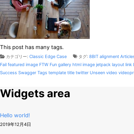
This post has many tags.
カテゴリー:
Classic
Edge Case
タグ:
8BIT
alignment
Article
Fail
featured image
FTW
Fun
gallery
html
image
jetpack
layout
link
Success
Swagger
Tags
template
title
twitter
Unseen
video
videop
Widgets area
Hello world!
2019年12月4日