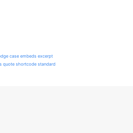
edge case
embeds
excerpt
s
quote
shortcode
standard