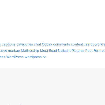
s
captions
categories
chat
Codex
comments
content
css
dowork
Love
markup
Mothership
Must Read
Nailed It
Pictures
Post Format
ress
WordPress
wordpress.tv