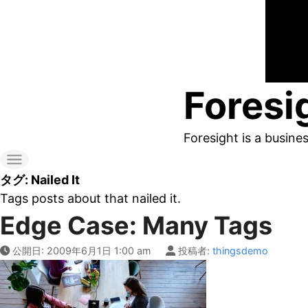
コ
ン
テ
ン
Foresi
ツ
へ
Foresight is a busine
ス
キ
タグ:
Nailed It
ッ
Tags posts about that nailed it.
Edge Case: Many Tags
プ
す
公開日:
2009年6月1日 1:00 am
投稿者:
thingsdemo
る